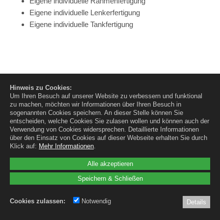
Eigene individuelle Rahmenfertigung
Eigene individuelle Lenkerfertigung
Eigene individuelle Tankfertigung
Eigene individuelle Metallarbeiten
Hinweis zu Cookies:
Eigene Teilefertigung
Um Ihren Besuch auf unserer Website zu verbessern und funktional
Leistungssteigerungen
zu machen, möchten wir Informationen über Ihren Besuch in
Kooperation mit Leistungsprüfstand
sogenannten Cookies speichern. An dieser Stelle können Sie
entscheiden, welche Cookies Sie zulasen wollen und können auch der
TÜV-Abnahmen / Einzel und Vollabnahmen
Verwendung von Cookies widersprechen.
Detaillierte Informationen
Kooperation mit Leistungsprüfstand
über den Einsatz von Cookies auf dieser Webseite erhalten Sie durch
Klick auf:
Mehr Informationen
.
Service Indian Vertragshändler
Alle akzeptieren
Speichern & Schließen
Cookies zulassen:
Notwendig
Details