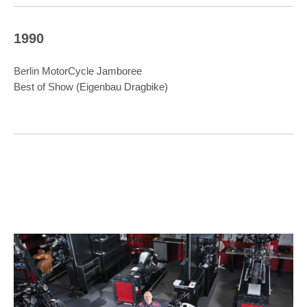
1992
Berlin Bike Show
1
3. Platz Showbike (Eigenbau Dragbike)
U
8