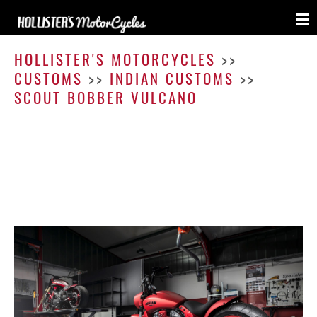
Scout
Bobbe
HOLLISTER'S MOTORCYCLES
>>
Vulca
CUSTOMS
>>
INDIAN CUSTOMS
>>
SCOUT BOBBER VULCANO