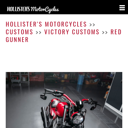
Red
Gunn
HOLLISTER'S MOTORCYCLES
>>
CUSTOMS
>>
VICTORY CUSTOMS
>>
RED
GUNNER