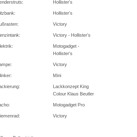
enderstruts:
Hollister's
itzbank:
Hollister's
ußrasten:
Victory
enzintank:
Victory - Hollister's
lektrik:
Motogadget -
Hollister's
ampe:
Victory
linker:
Mini
ackierung:
Lackkonzept King
Colour Klaus Beutler
acho:
Motogadget Pro
iemenrad:
Victory