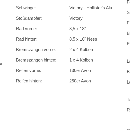
F
Schwinge:
Victory - Hollister's Alu
S
Stoßdämpfer:
Victory
F
Rad vorne:
3,5 x 18"
B
Rad hinten:
8,5 x 18" Ness
E
Bremszangen vorne:
2 x 4 Kolben
Bremszangen hinten:
1 x 4 Kolben
L
ar
Reifen vorne:
130er Avon
B
Reifen hinten:
250er Avon
L
T
R