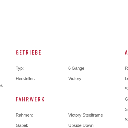
GETRIEBE
Typ:
6 Gänge
R
Hersteller:
Victory
L
es
S
FAHRWERK
G
S
Rahmen:
Victory Steelframe
S
Gabel:
Upside Down