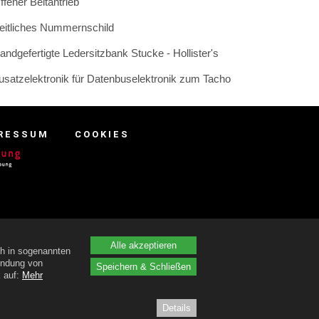
ffener Beltantrieb
eitliches Nummernschild
andgefertigte Ledersitzbank Stucke - Hollister's
usatzelektronik für Datenbuselektronik zum Tacho
RESSUM
COOKIES
Alle akzeptieren
ch in sogenannten
endung von
Speichern & Schließen
k auf:
Mehr
Details