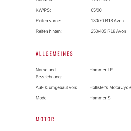
KW/PS:
65/90
Reifen vorne:
130/70 R18 Avon
Reifen hinten:
250/405 R18 Avon
ALLGEMEINES
Name und
Hammer LE
Bezeichnung:
Auf- & umgebaut von:
Hollister's MotorCycl
Modell
Hammer S
MOTOR