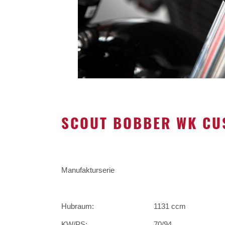
SCOUT BOBBER WK CU
Manufakturserie
Hubraum:
1131 ccm
KW/PS:
70/94