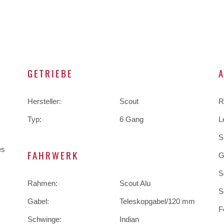
GETRIEBE
Hersteller:
Scout
R
Typ:
6 Gang
L
S
es
FAHRWERK
G
S
Rahmen:
Scout Alu
S
Gabel:
Teleskopgabel/120 mm
F
Schwinge:
Indian