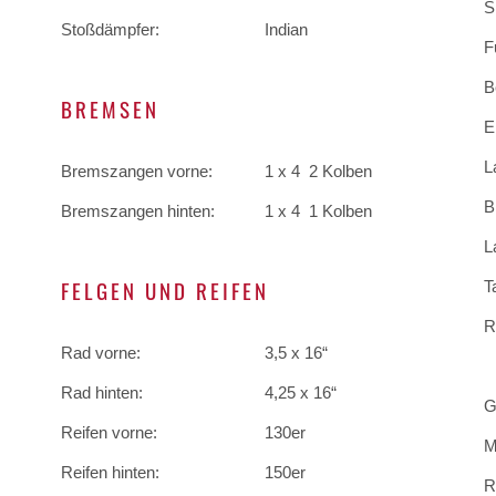
S
Stoßdämpfer:
Indian
F
B
BREMSEN
E
L
Bremszangen vorne:
1 x 4 2 Kolben
B
Bremszangen hinten:
1 x 4 1 Kolben
L
FELGEN UND REIFEN
T
R
Rad vorne:
3,5 x 16“
Rad hinten:
4,25 x 16“
G
Reifen vorne:
130er
M
Reifen hinten:
150er
R