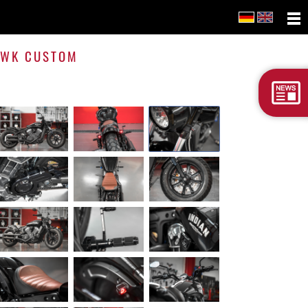
Scout
Bobbe
 WK CUSTOM
WK
Cust