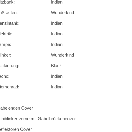
itzbank:
Indian
ußrasten:
Wunderkind
enzintank:
Indian
lektrik:
Indian
ampe:
Indian
linker:
Wunderkind
ackierung:
Black
acho:
Indian
iemenrad:
Indian
abelenden Cover
iniblinker vorne mit Gabelbrückencover
eflektoren Cover