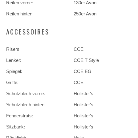
Reifen vorne:
130er Avon
Reifen hinten:
250er Avon
ACCESSOIRES
Risers:
CCE
Lenker:
CCE T Style
Spiegel:
CCE EG
Griffe:
CCE
Schutzblech vorne:
Hollister's
Schutzblech hinten:
Hollister's
Fenderstruts:
Hollister's
Sitzbank:
Hollister's
Rücklicht:
Hella