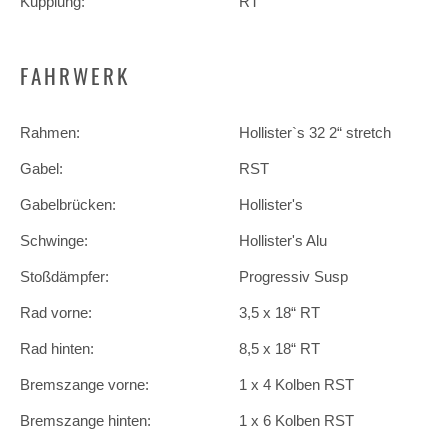
Kupplung:
RT
FAHRWERK
Rahmen:
Hollister`s 32 2“ stretch
Gabel:
RST
Gabelbrücken:
Hollister's
Schwinge:
Hollister's Alu
Stoßdämpfer:
Progressiv Susp
Rad vorne:
3,5 x 18“ RT
Rad hinten:
8,5 x 18“ RT
Bremszange vorne:
1 x 4 Kolben RST
Bremszange hinten:
1 x 6 Kolben RST